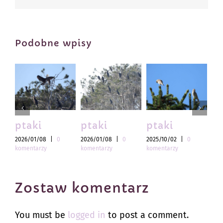
Podobne wpisy
ptaki
ptaki
ptaki
pt
2026/01/08
|
0
2026/01/08
|
0
2025/10/02
|
0
202
komentarzy
komentarzy
komentarzy
kom
Zostaw komentarz
You must be
logged in
to post a comment.