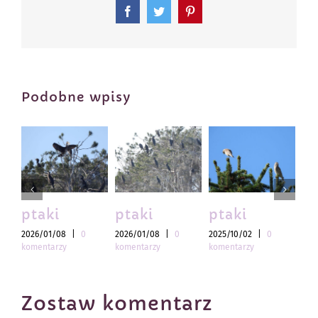
Facebook
Twitter
Pinterest
Podobne wpisy
ptaki
ptaki
ptaki
pt
2026/01/08
|
0
2026/01/08
|
0
2025/10/02
|
0
202
komentarzy
komentarzy
komentarzy
kom
Zostaw komentarz