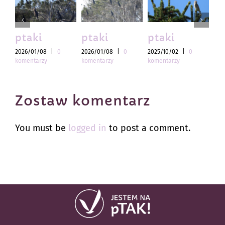
ptaki
ptaki
ptaki
pt
2026/01/08
|
0
2026/01/08
|
0
2025/10/02
|
0
202
komentarzy
komentarzy
komentarzy
kom
Zostaw komentarz
You must be
logged in
to post a comment.