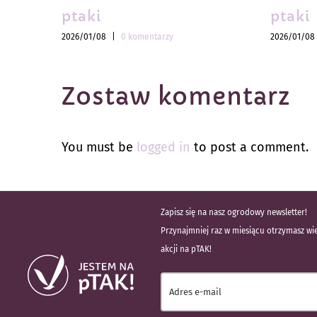
ptaki
ptaki
2026/01/08
|
0 komentarzy
2026/01/08
Zostaw komentarz
You must be
logged in
to post a comment.
Zapisz się na nasz ogrodowy newsletter!
Przynajmniej raz w miesiącu otrzymasz wie
akcji na pTAK!