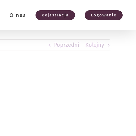
e
O nas
Rejestracja
Logowanie
Poprzedni
Kolejny