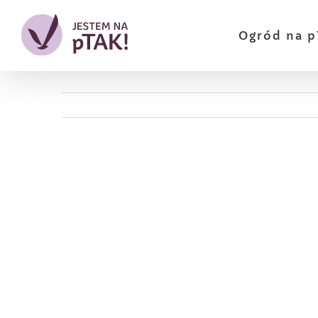
Przejdź
do
Ogród na p
zawartości
Pokaż
większy
obrazek