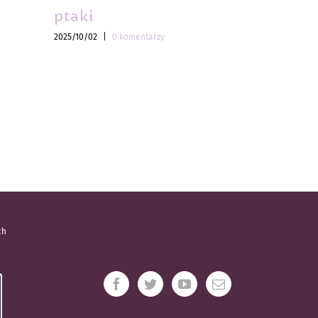
ptaki
ptaki
2025/10/02
|
0 komentarzy
2025/10/02
|
ch