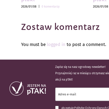
2026/01/08
|
0 komentarzy
2026/01/08
Zostaw komentarz
You must be
logged in
to post a comment.
Zapisz się na nasz ogrodowy newsletter!
Przynajmniej raz w miesiącu otrzymasz wie
akcji na pTAK!
akceptuję Politykę Ochrony Danych