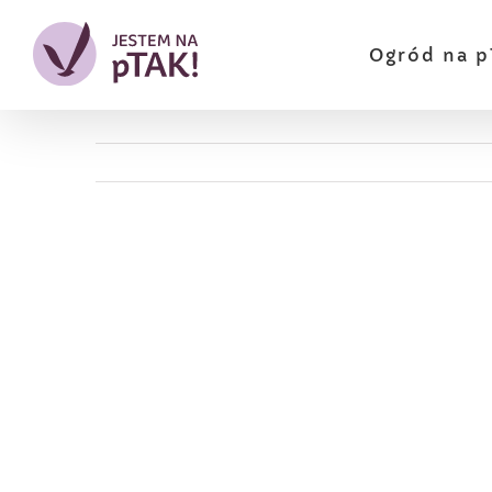
Przejdź
do
Ogród na p
zawartości
Pokaż
większy
obrazek