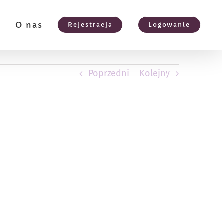
e
O nas
Rejestracja
Logowanie
Poprzedni
Kolejny