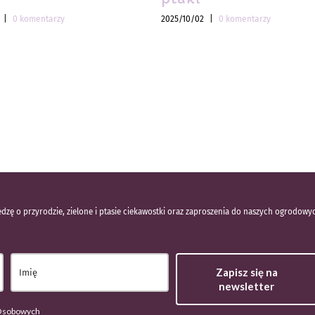
|
0 komentarzy
2025/10/02
|
0 komentarzy
dzę o przyrodzie, zielone i ptasie ciekawostki oraz zaproszenia do naszych ogrodowy
Zapisz się na
newsletter
 Osobowych