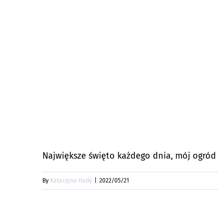
Największe święto każdego dnia, mój ogró
By
Katarzyna Hudy
|
2022/05/21